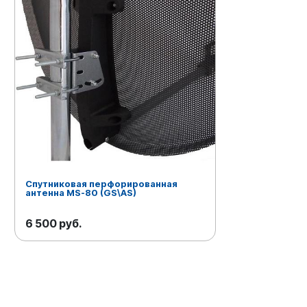
Спутниковая перфорированная
антенна MS-80 (GS\AS)
6 500 руб.